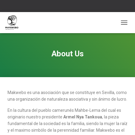
C
A
M
B
I
About Us
A
R
M
O
D
O
D
Makwebo es una asociación que se constituye en Sevilla, como
E
una organización de naturaleza asociativa y sin ánimo de lucro.
N
A
En la cultura del pueblo camerunés Mahbe-Lema del cual es
V
originario nuestro presidente
Armel Nya Tankoua
, la pieza
E
fundamental de la sociedad es la familia, siendo la mujer la raíz
G
y el maximo simbólo de la perennidad familiar. Makwebo es el
A