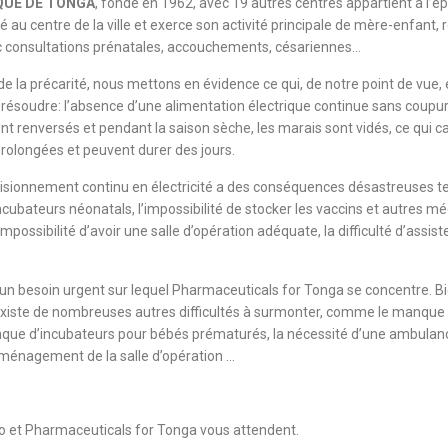
QUE DE TONGA
, fondé en 1962, avec 19 autres centres appartient à l’é
é au centre de la ville et exerce son activité principale de mère-enfant,
c consultations prénatales, accouchements, césariennes…
 la précarité, nous mettons en évidence ce qui, de notre point de vue,
résoudre: l’absence d’une alimentation électrique continue sans coupur
sont renversés et pendant la saison sèche, les marais sont vidés, ce qui
prolongées et peuvent durer des jours.
isionnement continu en électricité a des conséquences désastreuses tel
cubateurs néonatals, l’impossibilité de stocker les vaccins et autres 
’impossibilité d’avoir une salle d’opération adéquate, la difficulté d’ass
t un besoin urgent sur lequel Pharmaceuticals for Tonga se concentre. B
xiste de nombreuses autres difficultés à surmonter, comme le manqu
nque d’incubateurs pour bébés prématurés, la nécessité d’une ambulan
aménagement de la salle d’opération …
 et Pharmaceuticals for Tonga vous attendent.