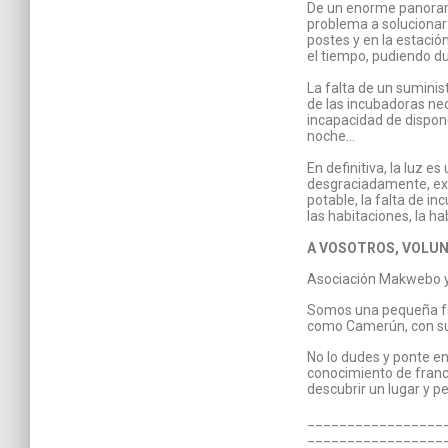
De un enorme panorama
problema a solucionar: 
postes y en la estació
el tiempo, pudiendo du
La falta de un sumini
de las incubadoras ne
incapacidad de dispone
noche…
En definitiva, la luz 
desgraciadamente, exi
potable, la falta de 
las habitaciones, la ha
A VOSOTROS, VOLU
Asociación Makwebo y
Somos una pequeña fa
como Camerún, con su
No lo dudes y ponte e
conocimiento de franc
descubrir un lugar y p
_________________
_________________