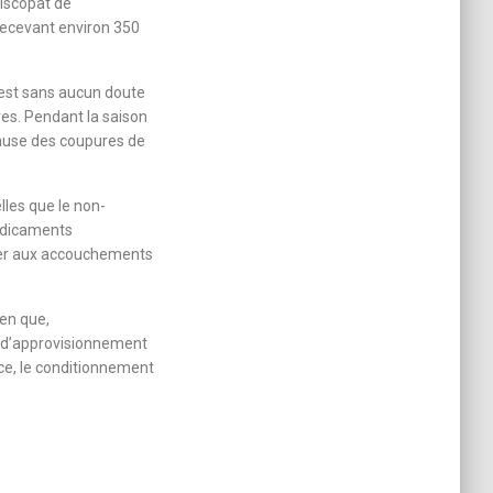
piscopat de
 recevant environ 350
 est sans aucun doute
es. Pendant la saison
 cause des coupures de
les que le non-
médicaments
ister aux accouchements
ien que,
e d’approvisionnement
ce, le conditionnement