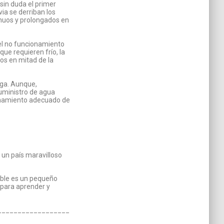
in duda el primer
via se derriban los
tinuos y prolongados en
el no funcionamiento
ue requieren frío, la
tos en mitad de la
nga. Aunque,
uministro de agua
ionamiento adecuado de
un país maravilloso
able es un pequeño
 para aprender y
__________________