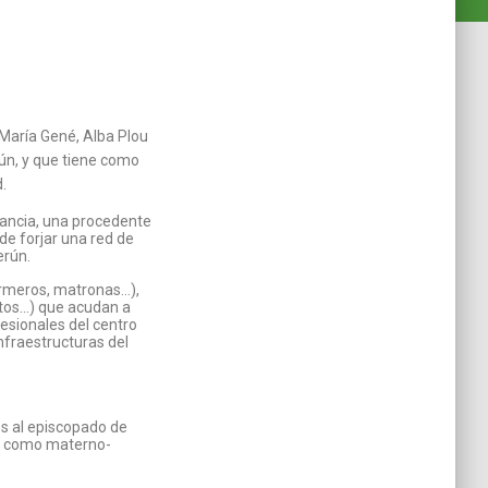
 María Gené, Alba Plou
ún, y que tiene como
.
ancia, una procedente
 de forjar una red de
erún.
ermeros, matronas…),
ctos…) que acudan a
fesionales del centro
nfraestructuras del
s al episcopado de
dad como materno-