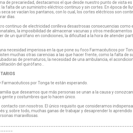
 de precariedad, destacamos el que desde nuestro punto de vista es s
la falta de un suministro eléctrico continuo y sin cortes. En época de llu
n seca se vacían los pantanos, con lo cual, los cortes eléctricos son con
rar días.
stro continuo de electricidad conlleva desastrosas consecuencias como 
onatales, la imposibilidad de almacenar vacunas y otros medicamentos q
r de un quirófano en condiciones, la dificultad a la hora de atender par
es una necesidad imperiosa en la que pone su foco Farmacéuticos por To
sten muchas otras carencias a las que hacer frente, como la falta de s
incubadoras de prematuros, la necesidad de una ambulancia, el acondic
bilitación del quirófano…
NTARIOS
 Farmacéuticos por Tonga te están esperando.
milia que deseamos que más personas se unan a la causa y conozcan 
 gente y costumbres que lo hacen único.
n contacto con nosotros. El único requisito que consideramos indispens
és y, sobre todo, muchas ganas de trabajar y desaprender lo aprendido
ersonas maravillosas.
________________________________________________________
______