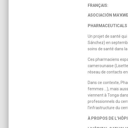
FRANÇAIS:
ASOCIACIÓN MA’KW
PHARMACEUTICALS 
Un projet de santé qui
Sánchez) en septembre 
soins de santé dans la r
Ces pharmaciens espagn
camerounaise (Lisette 
réseau de contacts ent
Dans ce contexte, Phar
femmes …), mais aussi 
viennent à Tonga dans 
professionnels du cent
l’infrastructure du cen
À PROPOS DE L’HÔP