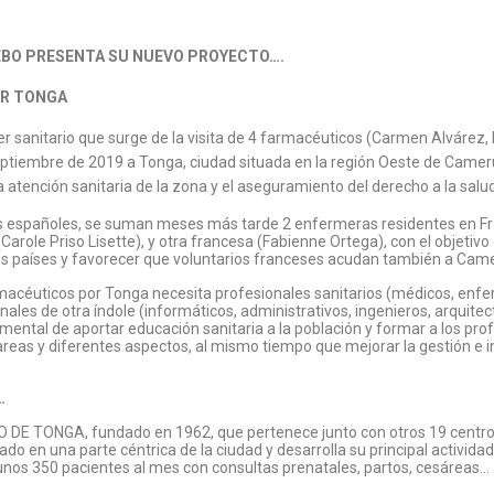
EBO PRESENTA SU NUEVO PROYECTO….
R TONGA
r sanitario que surge de la visita de 4 farmacéuticos (Carmen Alvárez,
eptiembre de 2019 a Tonga, ciudad situada en la región Oeste de Camer
la atención sanitaria de la zona y el aseguramiento del derecho a la salud
s españoles, se suman meses más tarde 2 enfermeras residentes en Fr
(Carole
Priso Lisette)
, y otra francesa (Fabienne Ortega), con el objetivo
res países y favorecer que voluntarios franceses acudan también a Cam
macéuticos por Tonga necesita profesionales sanitarios (médicos, enf
ales de otra índole (informáticos, administrativos, ingenieros, arquite
mental de aportar educación sanitaria a la población y formar a los pro
areas y diferentes aspectos, al mismo tiempo que mejorar la gestión e i
…
 DE TONGA, fundado en 1962, que pertenece junto con otros 19 centro
do en una parte céntrica de la ciudad y desarrolla su principal activi
 unos 350 pacientes al mes con consultas prenatales, partos, cesáreas…