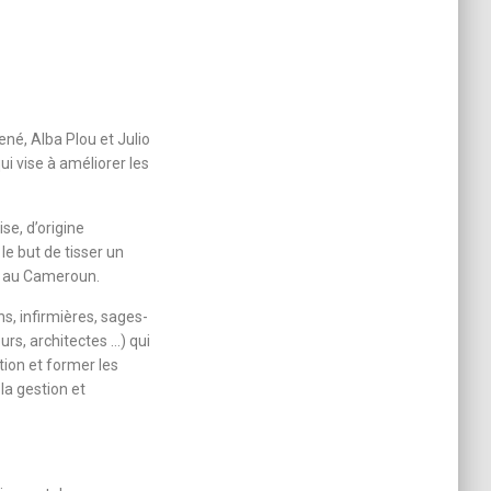
ené, Alba Plou et Julio
i vise à améliorer les
se, d’origine
le but de tisser un
is au Cameroun.
s, infirmières, sages-
rs, architectes …) qui
ion et former les
la gestion et