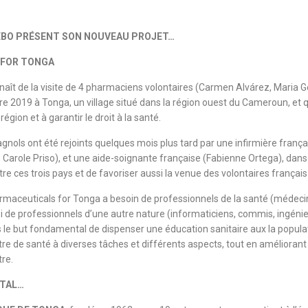
EBO PRÉSENT SON NOUVEAU PROJET…
FOR TONGA
 naît de la visite de 4 pharmaciens volontaires (Carmen Alvárez, Maria G
2019 à Tonga, un village situé dans la région ouest du Cameroun, et qu
égion et à garantir le droit à la santé.
ols ont été rejoints quelques mois plus tard par une infirmière françai
Carole Priso), et une aide-soignante française (Fabienne Ortega), dans 
re ces trois pays et de favoriser aussi la venue des volontaires frança
maceuticals for Tonga a besoin de professionnels de la santé (médecin
de professionnels d’une autre nature (informaticiens, commis, ingénieu
le but fondamental de dispenser une éducation sanitaire aux la populat
re de santé à diverses tâches et différents aspects, tout en améliorant 
tre.
ITAL…