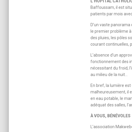
L’HÔPITAL CATHOLI
Baffoussam, il est situ
patients par mois ave
D’un vaste panorama de
le premier problème à 
des pluies, les pôles 
courant continuelles, 
L’absence d’un approv
fonctionnement des in
nécessitant du froid, l
au milieu de la nuit…
En bref, la lumière es
malheureusement, il e
en eau potable, le ma
adéquat des salles, l’
À VOUS, BÉNÉVOLES
L’association Makwebo