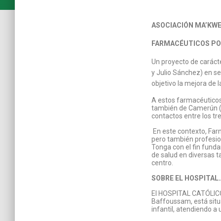
ASOCIACIÓN MA’KW
FARMACÉUTICOS PO
Un proyecto de carácte
y Julio Sánchez) en s
objetivo la mejora de 
A estos farmacéutico
también de Camerún 
contactos entre los t
En este contexto, Far
pero también profesion
Tonga con el fin funda
de salud en diversas t
centro.
SOBRE EL HOSPITAL
El HOSPITAL CATÓLICO
Baffoussam, está situa
infantil, atendiendo a