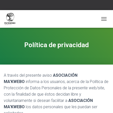
C
A
M
B
I
Política de privacidad
A
R
M
O
D
O
A través del presente aviso
ASOCIACIÓN
D
E
MA’KWEBO
informa a los usuarios, acerca de la Política de
N
Protección de Datos Personales de la presente web/site,
A
con la finalidad de que éstos decidan libre y
V
E
voluntariamente si desean facilitar a
ASOCIACIÓN
G
MA’KWEBO
los datos personales que les puedan ser
A